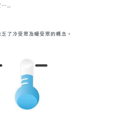
…..
缺乏了冷受眾及暖受眾的概念。