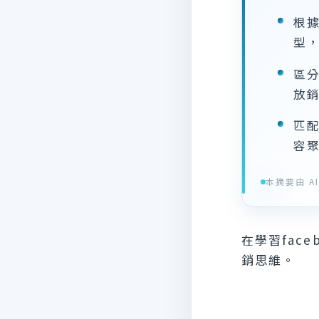
根
型
區
放
匹
容
本摘要由 AI 
在學習fac
銷思維。