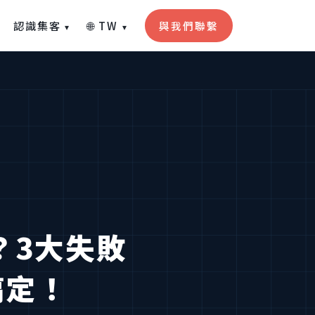
認識集客
🌐 TW
與我們聯繫
▾
▾
？3大失敗
搞定！