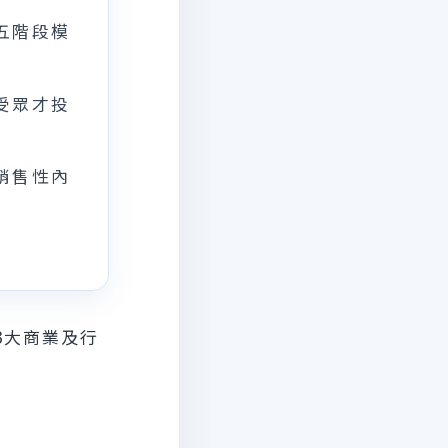
五階段模
受眾才投
銷售性內
3大商業及行