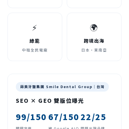
⚡
🌍
綠能
跨境出海
中租全民電廠
日本・東南亞
蒔美牙醫集團 Smile Dental Group｜台灣
SEO × GEO 雙版位曝光
99/150
67/150
22/25
關鍵字進
被 Google AIO
問題出現品牌