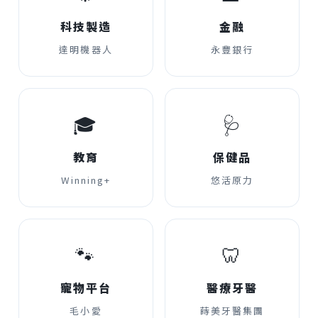
科技製造
金融
達明機器人
永豐銀行
🎓
🩺
教育
保健品
Winning+
悠活原力
🐾
🦷
寵物平台
醫療牙醫
毛小愛
蒔美牙醫集團