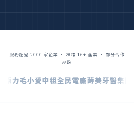
服務超過 2000 家企業 · 橫跨 16+ 產業 · 部分合作
品牌
原力
毛小愛
中租全民電廠
蒔美牙醫集團
達