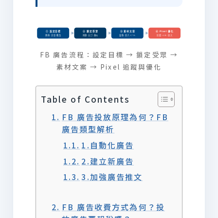
① 設定目標
② 鎖定受眾
③ 素材文案
④ Pixel 優化
轉換·流量·觸及
興趣·自訂·類似
圖像·影片·CTA
追蹤·A/B·放大
FB 廣告流程：設定目標 → 鎖定受眾 →
素材文案 → Pixel 追蹤與優化
Table of Contents
FB 廣告投放原理為何？FB
廣告類型解析
1.自動化廣告
2.建立新廣告
3.加強廣告推文
FB 廣告收費方式為何？投