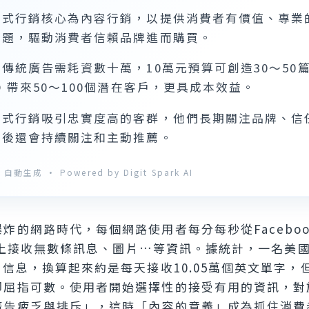
客式行銷核心為內容行銷，以提供消費者有價值、專業
問題，驅動消費者信賴品牌進而購買。
傳統廣告需耗資數十萬，10萬元預算可創造30～50
O 帶來50～100個潛在客戶，更具成本效益。
客式行銷吸引忠實度高的客群，他們長期關注品牌、信
買後還會持續關注和主動推薦。
自動生成 · Powered by Digit Spark AI
炸的網路時代，每個網路使用者每分每秒從Faceboo
ram上接收無數條訊息、圖片…等資訊。據統計，一名美
G信息，換算起來約是每天接收10.05萬個英文單字，
卻屈指可數。使用者開始選擇性的接受有用的資訊，對
廣告疲乏與排斥」，這時「內容的意義」成為抓住消費