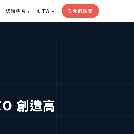
認識集客
🌐 TW
與我們聯繫
▾
▾
O 創造高