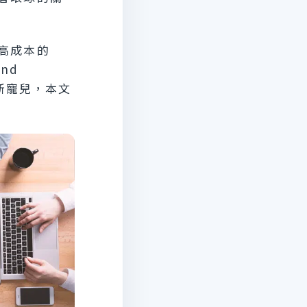
高成本的
nd
銷新寵兒，本文
。