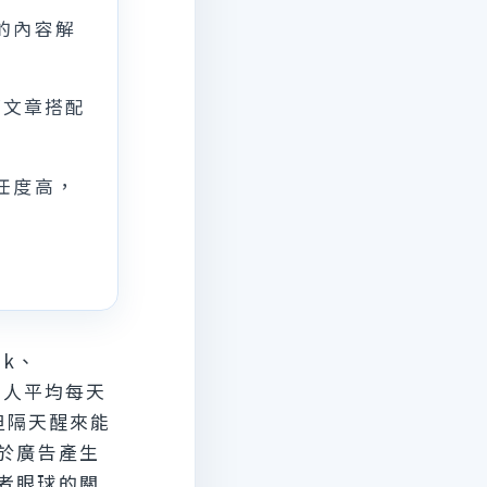
的內容解
篇文章搭配
任度高，
k、
國人平均每天
但隔天醒來能
於廣告產生
者眼球的關