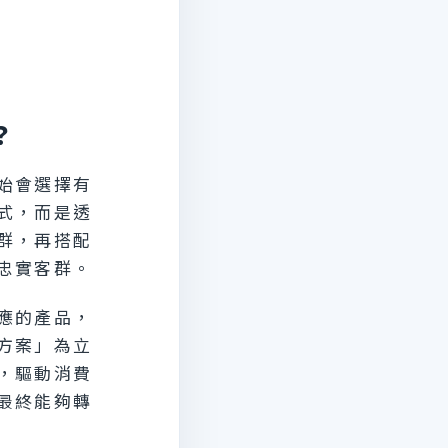
？
始會選擇有
式，而是透
群，再搭配
忠實客群。
應的產品，
方案」為立
，驅動消費
最終能夠轉
。