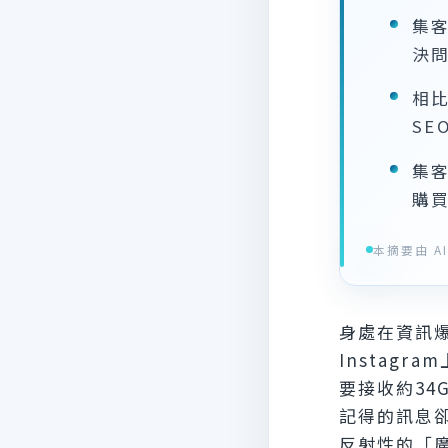
集
決
相比
SE
集
購
本摘要由 AI 
身處在資訊爆
Instag
要接收約34
記得的訊息
反射性的「