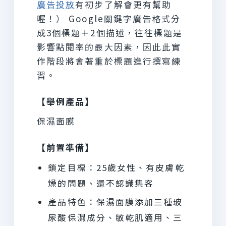
廣告投放
有初步了解會更有幫助
喔！） Google關鍵字廣告格式分
成3個標題＋2個描述，往往標題是
影響點閱率的最大因素，因此此實
作階段將會著重於標題進行撰寫練
習。
【舉例產品】
保濕面膜
【前置準備】
鎖定目標：25歲女性、有皮膚乾
燥的問題、還不認識集客
產品特色：保濕面膜添加三種玻
尿酸保濕成分、敏乾肌適用、三