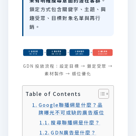
未有明確搜尋意圖的潛在客群
。
鎖定方式包含關鍵字、主題、興
趣受眾、目標對象名單與再行
銷。
① 設定目標
② 鎖定受眾
③ 素材製作
④ 優化排除
曝光·再行銷
興趣·主題·名單
圖像·回應式
成效版位·頻率
GDN 投放流程：設定目標 → 鎖定受眾 →
素材製作 → 版位優化
Table of Contents
Google聯播網是什麼？品
牌曝光不可或缺的廣告版位
搜尋聯播網是什麼？
GDN廣告是什麼？