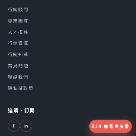
行銷顧問
專業團隊
人才招募
行銷資源
行銷知識
常見問題
聯絡我們
隱私權政策
追蹤・訂閱
f
in
B2B 獲客白皮書