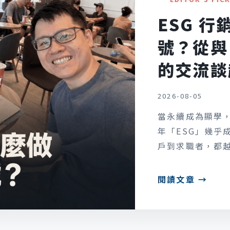
ESG 
號？從與 
的交流談
2026-08-05
當永續成為顯學，
年「ESG」幾乎
戶到求職者，都越來
閱讀文章 →