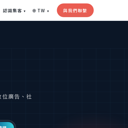
認識集客
🌐 TW
與我們聯繫
▾
▾
、數位廣告、社