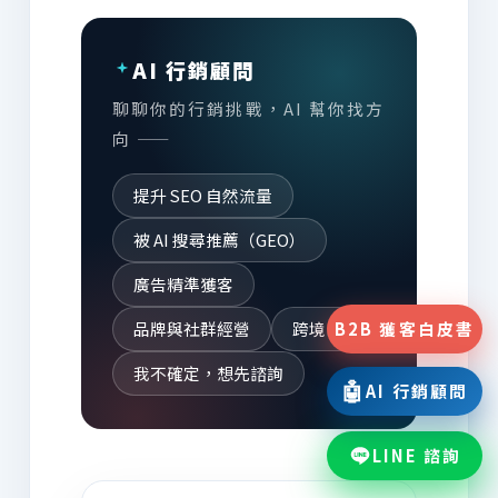
AI 行銷顧問
聊聊你的行銷挑戰，AI 幫你找方
向 ——
提升 SEO 自然流量
被 AI 搜尋推薦（GEO）
廣告精準獲客
品牌與社群經營
跨境出海
B2B 獲客白皮書
我不確定，想先諮詢
🤖
AI 行銷顧問
LINE 諮詢
AI 為你推薦