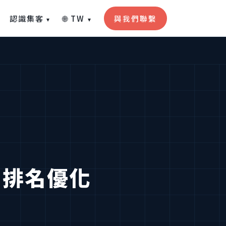
認識集客
🌐 TW
與我們聯繫
▾
▾
字排名優化