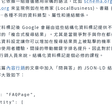
，它依據一組遵循通用架構的語法，比如
schema.or
.org
來呈現例如在地商家 (LocalBusiness)、書籍 
nt) …各種不同的資料類型、屬性和連結關係。
料標記後 Google 會藉由這些結構化資料標記提供
謂的「複合式搜尋結果」。尤其是當競爭對手與你在都
化資料設定讓你可以增加在搜尋結果頁上被點擊的機率
的使用者體驗，間接的帶動關鍵字排名提升。因此對於
的行銷人員來說，結構化資料標記是個必修的課程。
這篇
內容行銷
的文章中加入「問與答」的 JSON-LD 
容大致如下：
: "FAQPage",

tity": [
