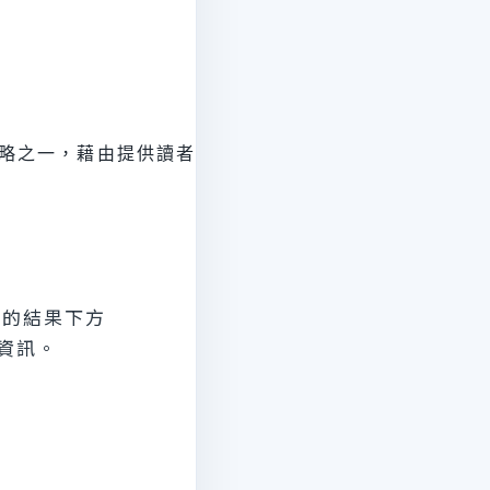
式行銷的核心策略之一，藉由提供讀者有價值且實用的內容，
你的結果下方
資訊。