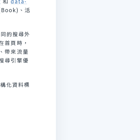
g
和
data-
(Book)、活
不同的搜尋外
在首頁時，
、帶來流量
搜尋引擎優
結構化資料標