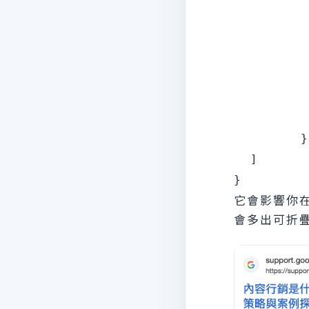
         
       
         
         
      
         
        }

  ]

它會影響你在
會多出可折