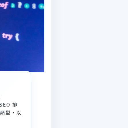
用
EO 排
記類型，以