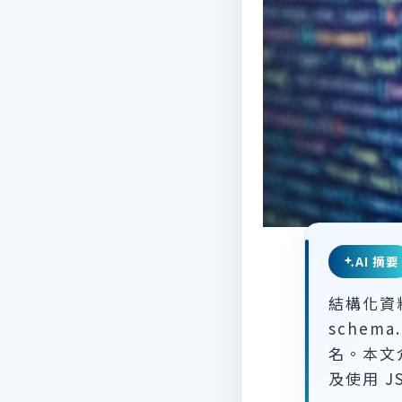
AI 摘要
結構化資
schem
名。本文介
及使用 J