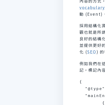
內容的方式
vocabulary
動 (Eve
採用結構化資
觀也就是所
良好的結構
並提供更好
化 (
SEO
) 
例如我們在
記，標記內
{

  "@type"
  "mainEn
        {
