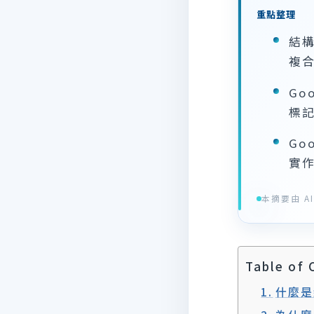
重點整理
結構
複
Go
標
Go
實
本摘要由 AI 
Table of 
什麼是