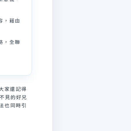
容，藉由
路，全聯
大家還記得
看不見的好兄
法也同時引