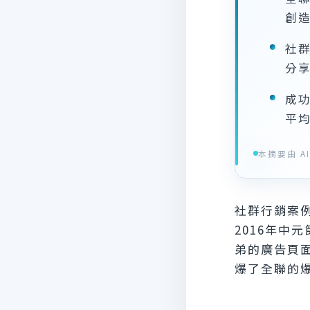
創
社
分
成
平均
本摘要由 AI 
社群行銷案
2016年中
弟的廣告頁
爆了全聯的