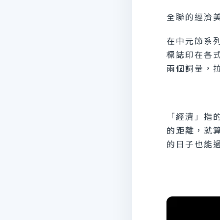
全聯的經濟
在中元節系
標誌印在各
兩個詞彙，
「經濟」指
的距離，就
的日子也能