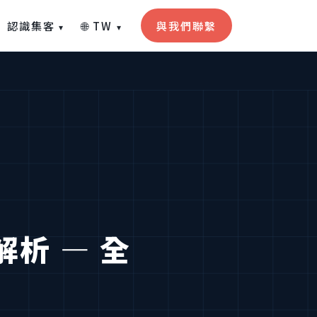
認識集客
🌐 TW
與我們聯繫
▾
▾
析 — 全