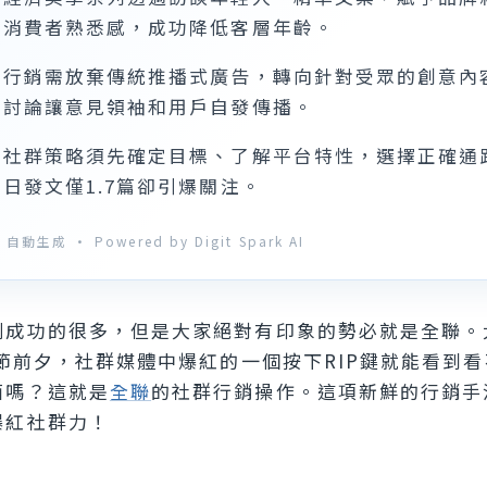
造消費者熟悉感，成功降低客層年齡。
群行銷需放棄傳統推播式廣告，轉向針對受眾的創意內
享討論讓意見領袖和用戶自發傳播。
功社群策略須先確定目標、了解平台特性，選擇正確通
日發文僅1.7篇卻引爆關注。
自動生成 · Powered by Digit Spark AI
例成功的很多，但是大家絕對有印象的勢必就是全聯。
元節前夕，社群媒體中爆紅的一個按下RIP鍵就能看到
面嗎？這就是
全聯
的社群行銷操作。這項新鮮的行銷手
爆紅社群力！