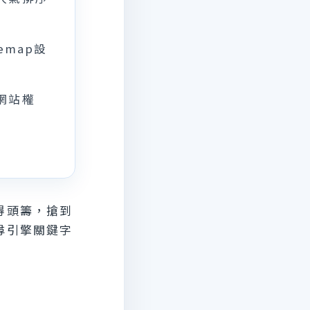
emap設
網站權
得頭籌，搶到
尋引擎關鍵字