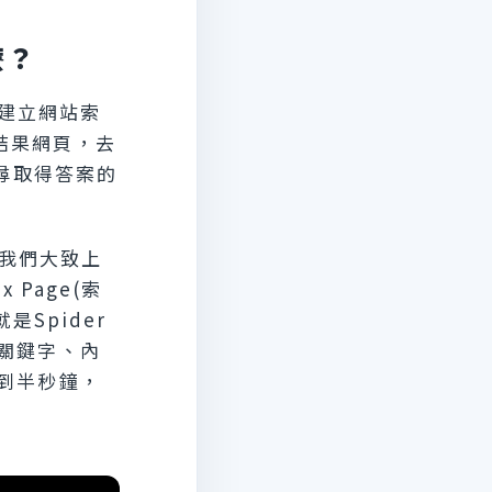
麼？
與建立網站索
搜尋結果網頁，去
尋取得答案的
，我們大致上
 Page(索
是Spider
關鍵字、內
到半秒鐘，