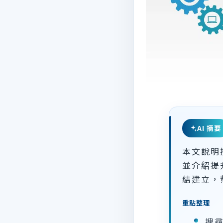
AI 摘要
本文說明
並介紹提
結建立，
重點整理
搜