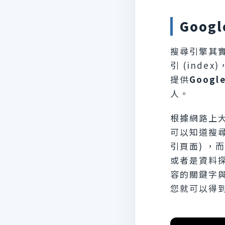
Goog
搜尋引擎其實
引 (inde
提供
Goog
人。
根據網路上大
可以知道搜尋引
引頁面) ，而
或者是資料
容的關鍵字
您就可以得