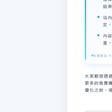
結
站內
定
內
重
本摘要由 AI 
大家都想透
更多的免費曝
優化之前，