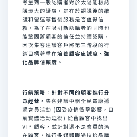
考量到一般認購者對於太陽能板認
購最大的疑慮，是在於認購後的維
護和營運等售後服務是否值得信
賴，為了在吸引新認購者的同時也
能鞏固舊顧客的信任並持續認購，
因次集客建議客戶將第三階段的行
銷目標著重在
培養顧客忠誠度、強
化品牌信賴度
。
行銷策略
：
針對不同的顧客進行分
眾經營。
集客建議中租全民電廠透
過會員活動 (因受疫情衝擊影響，目
前實體活動延後) 從舊顧客中找出
VIP 顧客，並針對還不是會員的潛
在顧客，進行
多媒體曝光
拉抬品牌