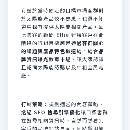
有鑑於當時鎖定的目標市場
客群
對
於太陽能產品較不熟悉，也還不知
道中租有提供太陽能相關產品，因
此集客的顧問 Ellie 建議客戶在此
階段的行銷目標應是
透過客群關心
的議題與產品特色做連結，結合品
牌資訊曝光教育市場
、讓大家認識
且認同太陽能認購以及中租全民電
廠。
行銷策略
：規劃適當的內容策略，
透過
SEO 搜尋引擎優化
讓目標客群
在搜尋相關資訊時，自然而然看到
客戶的
品牌網站頁面，同時選用適