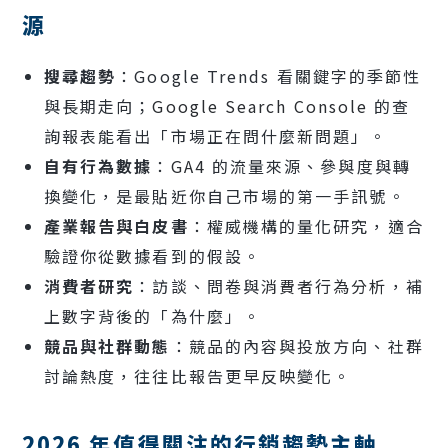
源
搜尋趨勢
：Google Trends 看關鍵字的季節性
與長期走向；
Google Search Console
的查
詢報表能看出「市場正在問什麼新問題」。
自有行為數據
：
GA4
的流量來源、參與度與轉
換變化，是最貼近你自己市場的第一手訊號。
產業報告與白皮書
：權威機構的量化研究，適合
驗證你從數據看到的假設。
消費者研究
：訪談、問卷與
消費者行為分析
，補
上數字背後的「為什麼」。
競品與社群動態
：競品的內容與投放方向、社群
討論熱度，往往比報告更早反映變化。
2026 年值得關注的行銷趨勢主軸