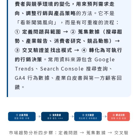
費者與競爭環境的變化，用來預判需求走
向、調整行銷與產品策略
的方法。它不是
「看新聞猜風向」，而是有可重複的流程：
① 定義問題與範圍 → ② 蒐集數據（搜尋趨
勢、產業報告、消費者研究、競品動態）→
③ 交叉驗證並找出模式 → ④ 轉化為可執行
的行銷決策
。常用資料來源包含 Google
Trends、Search Console 搜尋查詢、
GA4 行為數據、產業白皮書與第一方顧客回
饋。
① 定義問題
② 蒐集數據
③ 交叉驗證
④ 轉成決策
範圍·時間·市場
搜尋·報告·GA4
找出模式·排除雜訊
策略·內容·投放
市場趨勢分析四步驟：定義問題 → 蒐集數據 → 交叉驗