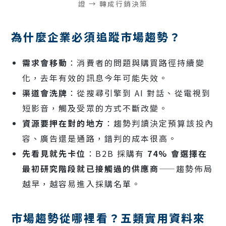
證 → 轉成行銷決策
為什麼企業必須追蹤市場趨勢？
需求會移動
：消費者的問題與購買路徑持續變
化，去年有效的訊息今年可能失效。
渠道會洗牌
：從搜尋引擎到 AI 對話、從電視到
短影音，觸及受眾的方式不斷改變。
資源要押在對的地方
：趨勢判讀決定預算該投內
容、廣告還是通路，錯判的成本很高。
先看見就先卡位
：B2B 採購有
74% 會選擇在
最初研究階段就已接觸過的供應商
——趨勢佈局
越早，越容易進入採購名單。
市場趨勢從哪裡看？五類實用資料來