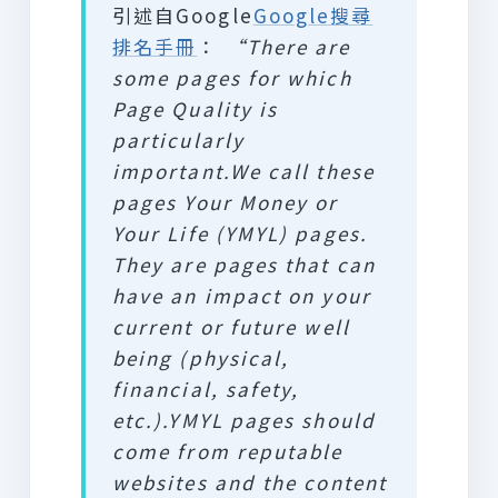
引述自Google
Google搜尋
排名手冊
：
“There are
some pages for which
Page Quality is
particularly
important.We call these
pages Your Money or
Your Life (YMYL) pages.
They are pages that can
have an impact on your
current or future well
being (physical,
financial, safety,
etc.).YMYL pages should
come from reputable
websites and the content