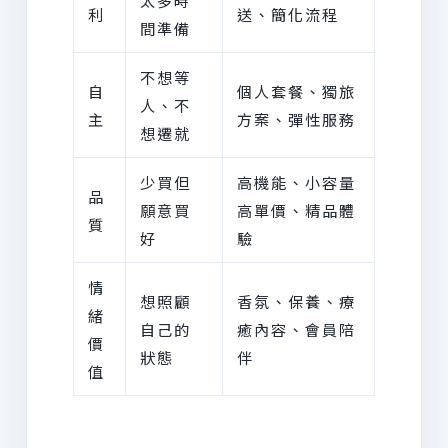
利
送、簡化流程
間準備
不想等
自
個人套餐、獨旅
人、不
主
方案、彈性服務
想遷就
少買但
高機能、小容量
品
願意買
高單價、精品體
質
好
驗
情
想照顧
香氛、保養、療
緒
自己的
癒內容、會員陪
價
狀態
伴
值