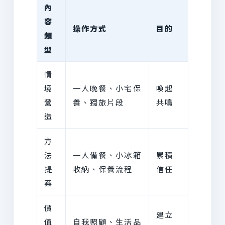
內
容
操作方式
目的
類
型
情
境
一人晚餐、小宅保
喚起
營
養、獨旅片段
共鳴
造
方
法
一人備餐、小冰箱
累積
提
收納、保養流程
信任
案
價
建立
值
自我照顧、生活品