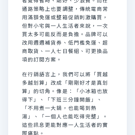
者覺得省時、剛好、少浪費。而在
通路策略上也要調整，傳統電商常
用滿額免運或整箱促銷刺激購買，
但對小宅與一人生活者來說，一次
買太多可能反而是負擔。品牌可以
改用週週補貨券、低門檻免運、超
商取貨、一人七日餐組、可更換品
項的訂閱方案。
在行銷語言上，我們可以將「買越
多越划算」改成「剛剛好才是真划
算」的切角。像是：「小冰箱也放
得下」、「下班三分鐘開飯」、
「不用煮一大鍋，也能喝到熱
湯」、「一個人也能吃得完整」。
這些訊息更能對應一人生活者的實
際痛點。