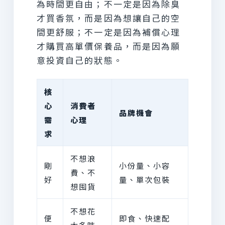
為時間更自由；不一定是因為除臭
才買香氛，而是因為想讓自己的空
間更舒服；不一定是因為補償心理
才購買高單價保養品，而是因為願
意投資自己的狀態。
核
心
消費者
品牌機會
需
心理
求
不想浪
剛
小份量、小容
費、不
好
量、單次包裝
想囤貨
不想花
便
即食、快速配
太多時