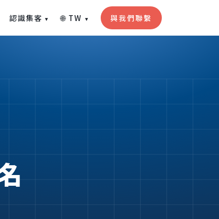
認識集客
🌐 TW
與我們聯繫
▾
▾
排名