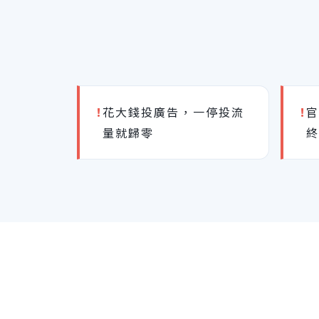
!
花大錢投廣告，一停投流
!
量就歸零
終