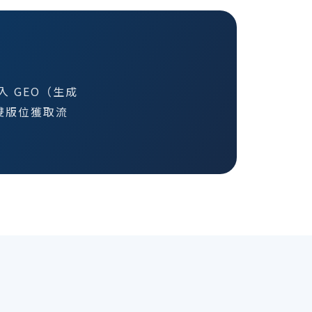
入 GEO（生成
雙版位獲取流